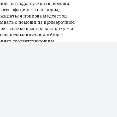
ридется подолгу ждать помощи:
кать официанта взглядом,
ожидаться прихода медсестры,
зывать о помощи из примерочной.
оит только нажать на кнопку – и
ызов незамедлительно будет
ринят соответствующим
отрудником. А администратор
может осуществлять оперативный
онтроль и принимать необходимые
правленческие решения.
спользование данной системы
арантированно поможет обеспечить
рвис на самом высоком уровне. Вы
всегда избавитесь от путаницы,
ократите время ожидания и
формируете положительный имидж
ашей компании.