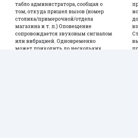
табло администратора, сообщая о
п
том, откуда пришел вызов (номер
ис
столика/примерочной/отдела
д
магазина и т. п.) Оповещение
в
сопровождается звуковым сигналом
Ст
или вибрацией. Одновременно
в
может приходить до нескольких
п
вызовов, которые будут сменять
с
друг друга на дисплее устройства.
с
к
На основе данной технологии
у
реализованы в том числе такие
специализированные системы, как
И
система вызова для инвалидов
г
(программа «Доступная среда»),
се
система оповещения клиентов в
на
очереди, система вызова официантов
с
на кухню по готовности блюд.
с
в