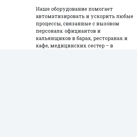
Наше оборудование помогает
автоматизировать и ускорить любые
процессы, связанные с вызовом
персонала: официантов и
кальянщиков в барах, ресторанах и
кафе, медицинских сестер – в
больницах и специализированных
центрах, консультантов – в
магазинах и торговых центрах,
администраторов, помощников,
охранников и уборщиков – в любых
организациях и компаниях.
Современная система вызова
персонала включает в себя
переносные и стационарные кнопки
вызова, пейджеры для персонала,
стационарные табло, усилители и
различные аксессуары.