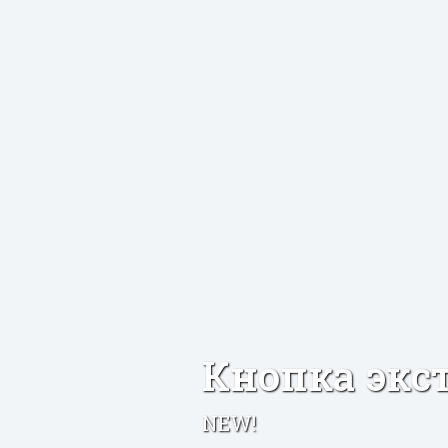
Кнопка экс
NEW!