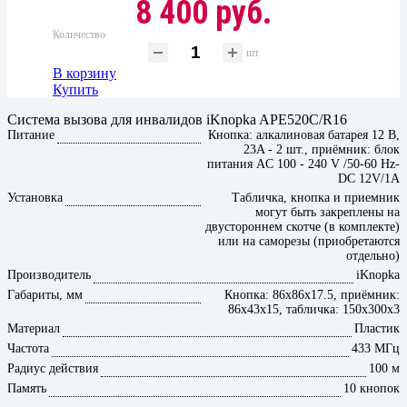
8 400 руб.
Количество
шт
В корзину
Купить
Система вызова для инвалидов iKnopka APE520C/R16
Питание
Кнопка: алкалиновая батарея 12 В,
23A - 2 шт., приёмник: блок
питания AC 100 - 240 V /50-60 Hz-
DC 12V/1A
Установка
Табличка, кнопка и приемник
могут быть закреплены на
двустороннем скотче (в комплекте)
или на саморезы (приобретаются
отдельно)
Производитель
iKnopka
Габариты, мм
Кнопка: 86x86x17.5, приёмник:
86x43x15, табличка: 150х300х3
Материал
Пластик
Частота
433 МГц
Радиус действия
100 м
Память
10 кнопок