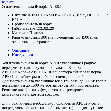
Купить
Усилитель сигнала iKnopka APE82
Питание
INPUT 100-240 В - 50/60HZ, 0.5A, OUTPUT 12
В/ 1 A
Производитель
iKnopka
Габариты, мм
153х82х29
Материал
Пластик
Радиус действия
300 м в помещении, до 1500 м на
открытом пространстве
Описание
Инструкции
Усилитель сигнала iKnopka APE82 увеличивает радиус
передачи сигнала с кухонных пультов iKnopka
APE100/iKnopka APE100-1 и Конвертора сигнала iKnopka
APE81 на пейджеры и табло со спецпрошивкой.
Дальность сигнала увеличивается в три раза: до 300 метров в
помещении и до 1500 метров на открытом пространстве.
Решение для больших фудкортов, гастромаркетов и
кейтеринга на открытом воздухе.
Для подключения необходимо подключить APE82 к сети
посредством блока питания (в комплекте) и выдвинуть две