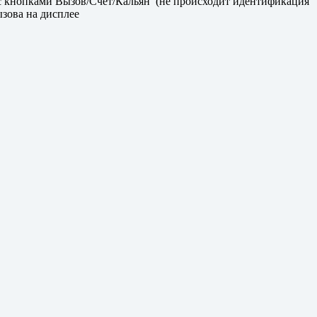
с кнопками Вызов/Счет/Кальян (не происходит идентификация
зова на дисплее