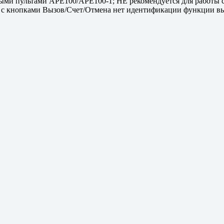
ыми пультами APE100/APE100-1; НЕ рекомендуется для работы 
е с кнопками Вызов/Счет/Отмена нет идентификации функции вы