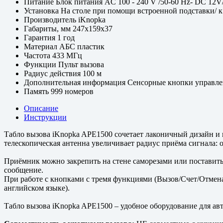
Питание
Блок питания AC 100 - 240 V /50-60 Hz- DC 12V
Установка
На столе при помощи встроенной подставки/ к 
Производитель
iKnopka
Габариты, мм
247х159х37
Гарантия
1 год
Материал
АБС пластик
Частота
433 МГц
Функции
Пульт вызова
Радиус действия
100 м
Дополнительная информация
Сенсорные кнопки управле
Память
999 номеров
Описание
Инструкции
Табло вызова iKnopka APE1500 сочетает лаконичный дизайн 
телескопическая антенна увеличивает радиус приёма сигнала: 
Приёмник можно закрепить на стене саморезами или поставить 
сообщение.
При работе с кнопками с тремя функциями (Вызов/Счет/Отмена 
английском языке).
Табло вызова iKnopka APE1500 – удобное оборудование для ав