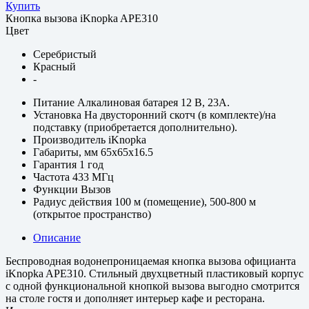
Купить
Кнопка вызова iKnopka APE310
Цвет
Серебристый
Красный
-
Питание
Алкалиновая батарея 12 В, 23A.
Установка
На двусторонний скотч (в комплекте)/на
подставку (приобретается дополнительно).
Производитель
iKnopka
Габариты, мм
65х65х16.5
Гарантия
1 год
Частота
433 МГц
Функции
Вызов
Радиус действия
100 м (помещение), 500-800 м
(открытое пространство)
Описание
Беспроводная водонепроницаемая кнопка вызова официанта
iKnopka APE310. Стильный двухцветный пластиковый корпус
с одной функциональной кнопкой вызова выгодно смотрится
на столе гостя и дополняет интерьер кафе и ресторана.