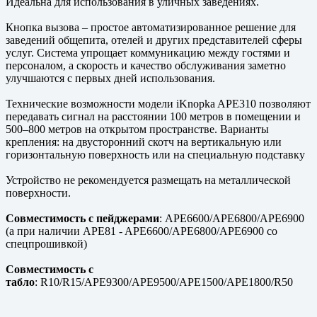
Идеальна для использования в уличных заведениях.
Кнопка вызова – простое автоматизированное решение для
заведений общепита, отелей и других представителей сферы
услуг. Система упрощает коммуникацию между гостями и
персоналом, а скорость и качество обслуживания заметно
улучшаются с первых дней использования.
Технические возможности модели iKnopka APE310 позволяют
передавать сигнал на расстоянии 100 метров в помещении и
500–800 метров на открытом пространстве. Варианты
крепления: на двусторонний скотч на вертикальную или
горизонтальную поверхность или на специальную подставку
Устройство не рекомендуется размещать на металлической
поверхности.
Совместимость с пейджерами
: APE6600/APE6800/APE6900
(а при наличии APE81 - APE6600/APE6800/APE6900 со
спецпрошивкой)
Совместимость с
табло
: R10/R15/APE9300/APE9500/APE1500/APE1800/R50