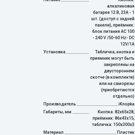
алкалиновая
батарея 12 В, 23A - 1
шт. (доступ с задней
панели), приёмник:
блок питания AC 100
- 240 V /50-60 Hz- DC
12V/1A
Установка
Табличка, кнопка и
приемник могут быть
закреплены на
двустороннем
скотче (в комплекте)
или на саморезы
(приобретаются
отдельно)
Производитель
iKnopka
Габариты, мм
Кнопка: 82x65x28,
приёмник: 86x43x15,
табличка: 150х300х3
Материал
Пластик