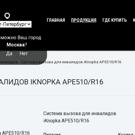
ГЛАВНАЯ
ПРОДУКЦИЯ
ГДЕ КУПИТЬ
зможно Ваш город
Москва
?
Да
Нет
нвалидов
Система вызова для инвалидов iKnopka APE510/R16
ЛИДОВ IKNOPKA APE510/R16
Система вызова для инвалидов
iKnopka APE510/R16
Питание
Кнопка: