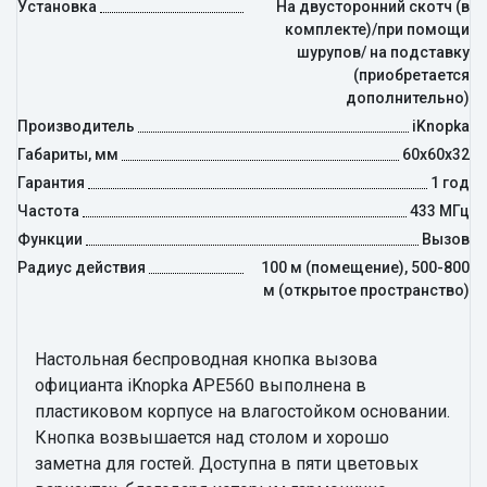
Установка
На двусторонний скотч (в
комплекте)/при помощи
шурупов/ на подставку
(приобретается
дополнительно)
Производитель
iKnopka
Габариты, мм
60х60х32
Гарантия
1 год
Частота
433 МГц
Функции
Вызов
Радиус действия
100 м (помещение), 500-800
м (открытое пространство)
Настольная беспроводная кнопка вызова
официанта iKnopka APE560 выполнена в
пластиковом корпусе на влагостойком основании.
Кнопка возвышается над столом и хорошо
заметна для гостей. Доступна в пяти цветовых