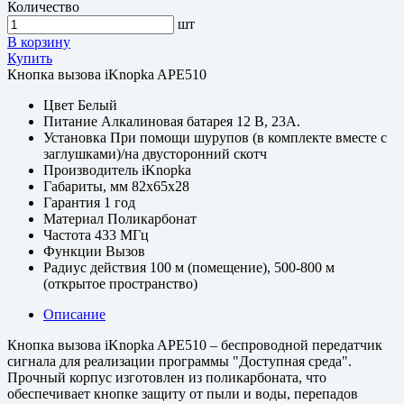
Количество
шт
В корзину
Купить
Кнопка вызова iKnopka APE510
Цвет
Белый
Питание
Алкалиновая батарея 12 В, 23A.
Установка
При помощи шурупов (в комплекте вместе с
заглушками)/на двусторонний скотч
Производитель
iKnopka
Габариты, мм
82х65х28
Гарантия
1 год
Материал
Поликарбонат
Частота
433 МГц
Функции
Вызов
Радиус действия
100 м (помещение), 500-800 м
(открытое пространство)
Описание
Кнопка вызова iKnopka APE510 – беспроводной передатчик
сигнала для реализации программы "Доступная среда".
Прочный корпус изготовлен из поликарбоната, что
обеспечивает кнопке защиту от пыли и воды, перепадов