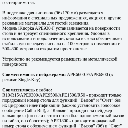
гостеприимства.
В подставке для листовок (96х170 мм) размещается
информация о специальных предложениях, акциях и другие
рекламные материалы для гостей заведения.
Модель iKnopka APE930-F устанавливается на поверхности
стола и не требует специального крепления. Удобная в
использовании и подключении, кнопка вызова обеспечивает
стабильную передачу сигнала на 100 метров в помещении и
500–800 метров на открытом пространстве.
Устройство не рекомендуется размещать на металлической
поверхности.
Совместимость с пейджерами:
APE6600-F/APE6800 (в
режиме Single-Key)
Совместимость с табло:
R10/R15/APE9300/APE9500/APE1500/R50 - приходит только
порядковый номер стола для функций "Вызов" и "Счет" без
их цифровой идентификации (можно установить голосовое
сообщение Call и Bill); а "Кальян" приходит на пейджер
кальянщика (но если с этого стола был одновременный вызов
на табло, он сбросится); APE1800 - приходит порядковый
номер стола с обозначением функций "Вызов" (06) и "Счет"