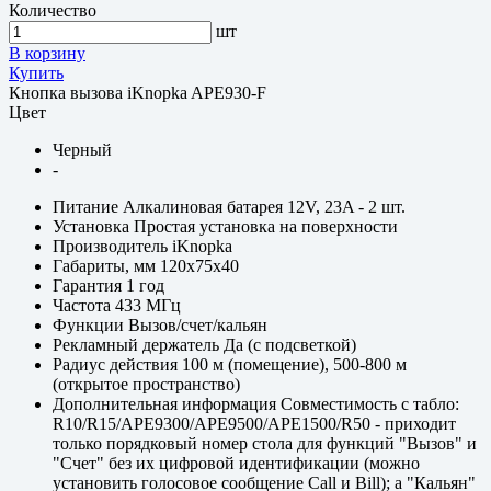
Количество
шт
В корзину
Купить
Кнопка вызова iKnopka APE930-F
Цвет
Черный
-
Питание
Алкалиновая батарея 12V, 23A - 2 шт.
Установка
Простая установка на поверхности
Производитель
iKnopka
Габариты, мм
120x75x40
Гарантия
1 год
Частота
433 МГц
Функции
Вызов/счет/кальян
Рекламный держатель
Да (с подсветкой)
Радиус действия
100 м (помещение), 500-800 м
(открытое пространство)
Дополнительная информация
Совместимость с табло:
R10/R15/APE9300/APE9500/APE1500/R50 - приходит
только порядковый номер стола для функций "Вызов" и
"Счет" без их цифровой идентификации (можно
установить голосовое сообщение Call и Bill); а "Кальян"