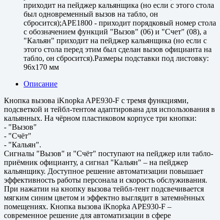
приходит на пейджер кальянщика (но если с этого стола
был одновременный вызов на табло, он
сбросится);APE1800 - приходит порядковый номер стола
с обозначением функций "Вызов" (06) и "Счет" (08), а
"Кальян" приходит на пейджер кальянщика (но если с
этого стола перед этим был сделан вызов официанта на
табло, он сбросится).Размеры подставки под листовку:
96x170 мм
Описание
Кнопка вызова iKnopka APE930-F с тремя функциями,
подсветкой и тейбл-тентом адаптирована для использования в
кальянных. На чёрном пластиковом корпусе три кнопки:
- "Вызов"
- "Счёт"
- "Кальян".
Сигналы "Вызов" и "Счёт" поступают на пейджер или табло-
приёмник официанту, а сигнал "Кальян" – на пейджер
кальянщику. Доступное решение автоматизации повышает
эффективность работы персонала и скорость обслуживания.
При нажатии на кнопку вызова тейбл-тент подсвечивается
мягким синим цветом и эффектно выглядит в затемнённых
помещениях. Кнопка вызова iKnopka APE930-F –
современное решение для автоматизации в сфере