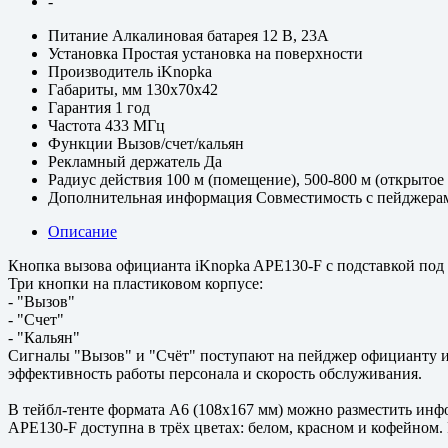
-
Питание
Алкалиновая батарея 12 В, 23A
Установка
Простая установка на поверхности
Производитель
iKnopka
Габариты, мм
130x70x42
Гарантия
1 год
Частота
433 МГц
Функции
Вызов/счет/кальян
Рекламный держатель
Да
Радиус действия
100 м (помещение), 500-800 м (открытое
Дополнительная информация
Совместимость с пейджерам
Описание
Кнопка вызова официанта iKnopka APE130-F с подставкой под 
Три кнопки на пластиковом корпусе:
- "Вызов"
- "Счет"
- "Кальян"
Сигналы "Вызов" и "Счёт" поступают на пейджер официанту и
эффективность работы персонала и скорость обслуживания.
В тейбл-тенте формата А6 (108х167 мм) можно разместить инф
APE130-F доступна в трёх цветах: белом, красном и кофейном.