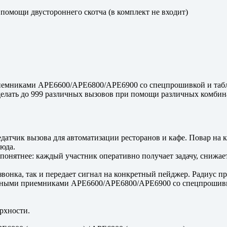
 помощи двустороннего скотча (в комплект не входит)
емниками APE6600/APE6800/APE6900 со спецпрошивкой и табло R
елать до 999 различных вызовов при помощи различных комбина
атчик вызова для автоматизации ресторанов и кафе. Повар на ку
люда.
онятнее: каждый участник оперативно получает задачу, снижает
вонка, так и передает сигнал на конкретный пейджер. Радиус пр
льными приемниками APE6600/APE6800/APE6900 со спецпрошивко
рхности.