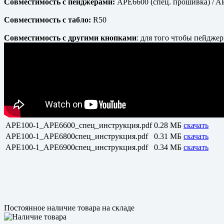
Совместимость с пейджерами:
APE6600 (спец. прошивка) / AP
Совместимость с табло:
R50
Совместимость с другими кнопками
: для того чтобы пейдже
APE100-1_APE6600_спец_инструкция.pdf
0.28 МБ
скачать
APE100-1_APE6800спец_инструкция.pdf
0.31 МБ
скачать
APE100-1_APE6900спец_инструкция.pdf
0.34 МБ
скачать
Постоянное наличие товара на складе