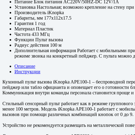
Питание
Блок питания AC220V/50HZ-DC 12V/1A
Установка
Настольная; возможно крепление на стену при
Производитель
iKnopka
Габариты, мм
177x112x17.5
Гарантия
1 год
Материал
Пластик
Частота
433 МГц
Функции
Пульт вызова
Радиус действия
100 м
Дополнительная информация
Работает с мобильными при
режиме звонка на конкретный пейджер. С пульта можно д
Описание
Инструкции
Кухонный пульт вызова iKnopka APE100-1 – беспроводной перед
пейджер или табло официанта и оповещает его о готовности б
Коммуникация внутри команды персонала становится проще и п
Стильный сенсорный пульт работает как в режиме группового з
менее 100 метров. Модель iKnopka APE100-1 работает с моби
вызовов при помощи различных комбинаций кнопок от 0 до 9.
Устройство не рекомендуется размещать на металлической пове